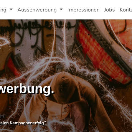
ung
Aussenwerbung
Impressionen
Jobs
Kont
nwerbung.
oH
italen Kampagnenerfolg.“