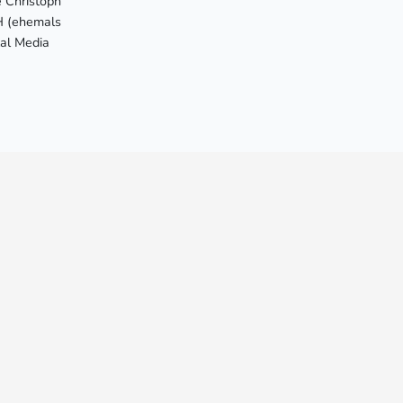
 Christoph
H (ehemals
al Media