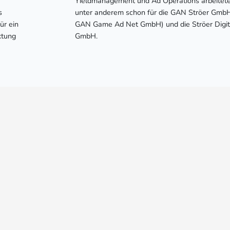
Yieldmanagement und Ad Operations arbeitete
s
unter anderem schon für die GAN Ströer Gmb
ür ein
GAN Game Ad Net GmbH) und die Ströer Digit
ktung
GmbH.